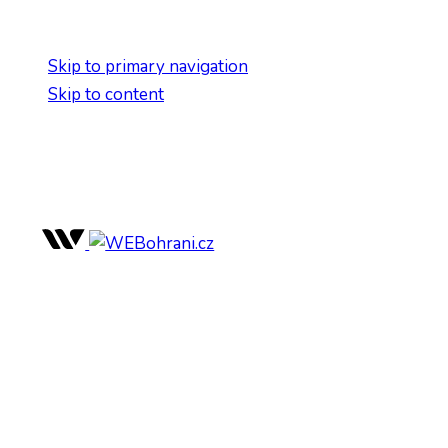
Skip links
Skip to primary navigation
Skip to content
WEBohraní
Služby
Projekty
Postup
Cenik